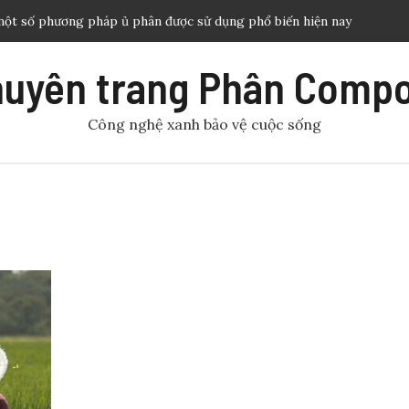
một số phương pháp ủ phân được sử dụng phổ biến hiện nay
ng trùn quế tạo nguồn hữu cơ hữu hiệu cho sản xuất nông
uyên trang Phân Comp
 cơ hiệu quả và thông dụng cho nhà nông áp dụng
Công nghệ xanh bảo vệ cuộc sống
t kiệm nước tưới trong nông nghiệp
rồng cần thiết cho sinh trưởng và phát triển