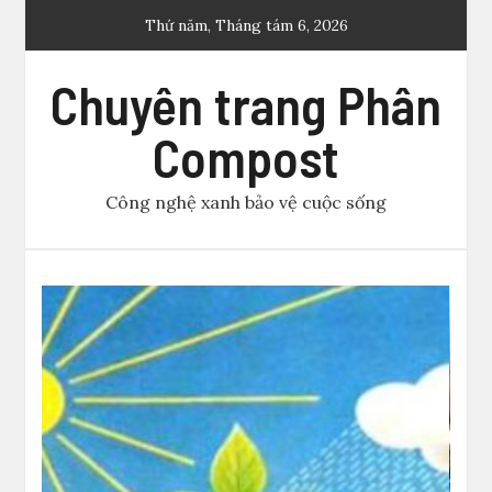
Skip
Thứ năm, Tháng tám 6, 2026
to
content
Chuyên trang Phân
Compost
Công nghệ xanh bảo vệ cuộc sống