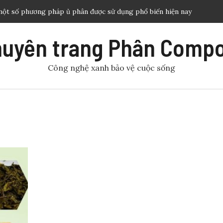
một số phương pháp ủ phân được sử dụng phổ biến hiện nay
ng trùn quế tạo nguồn hữu cơ hữu hiệu cho sản xuất nông
uyên trang Phân Comp
 cơ hiệu quả và thông dụng cho nhà nông áp dụng
Công nghệ xanh bảo vệ cuộc sống
t kiệm nước tưới trong nông nghiệp
rồng cần thiết cho sinh trưởng và phát triển