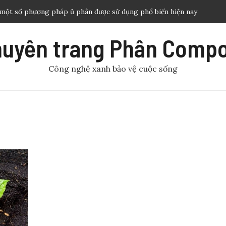
 một số phương pháp ủ phân được sử dụng phổ biến hiện nay
ng trùn quế tạo nguồn hữu cơ hữu hiệu cho sản xuất nông
uyên trang Phân Comp
u cơ hiệu quả và thông dụng cho nhà nông áp dụng
Công nghệ xanh bảo vệ cuộc sống
ết kiệm nước tưới trong nông nghiệp
trồng cần thiết cho sinh trưởng và phát triển