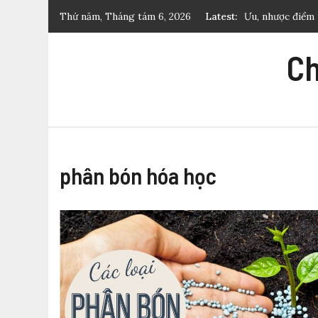
Skip
Thứ năm, Tháng tám 6, 2026
Latest:
Ưu, nhược điểm
to
Ủ phân nhanh bằ
content
Ch
nghiệp
Cách ủ phân hữ
Phương pháp ti
Dinh dưỡng cây 
phân bón hóa học