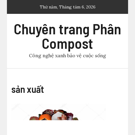
Skip
Thứ năm, Tháng tám 6, 2026
to
content
Chuyên trang Phân
Compost
Công nghệ xanh bảo vệ cuộc sống
sản xuất